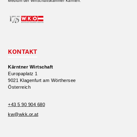
Medium der Wirtschafts­kammer Kärnten.
KONTAKT
Kärntner Wirtschaft
Europa­platz 1
9021 Klagenfurt am Wörthersee
Öster­reich
+43 5 90 904 680
kw@​wkk.​or.​at