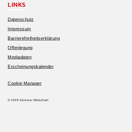
LINKS
Daten­schutz
Impressum
Barrie­re­frei­heits­er­klärung
Offen­legung
Media­daten
Erschei­nungs­ka­lender
Cookie Manager
© 2026 Kärntner Wirtschaft