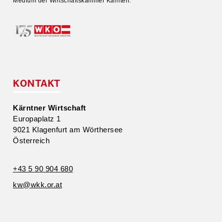
Medium der Wirtschafts­kammer Kärnten.
KONTAKT
Kärntner Wirtschaft
Europa­platz 1
9021 Klagenfurt am Wörthersee
Öster­reich
+43 5 90 904 680
kw@​wkk.​or.​at