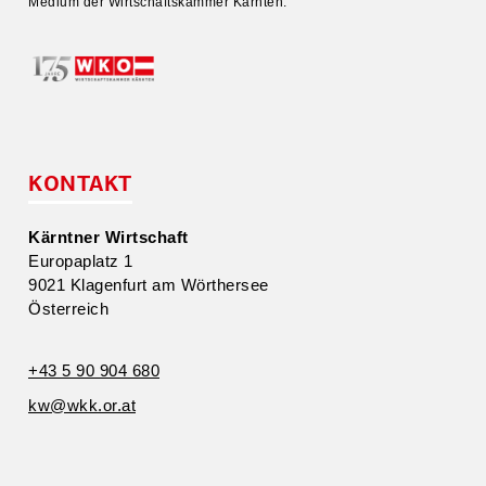
Medium der Wirtschafts­kammer Kärnten.
KONTAKT
Kärntner Wirtschaft
Europa­platz 1
9021 Klagenfurt am Wörthersee
Öster­reich
+43 5 90 904 680
kw@​wkk.​or.​at