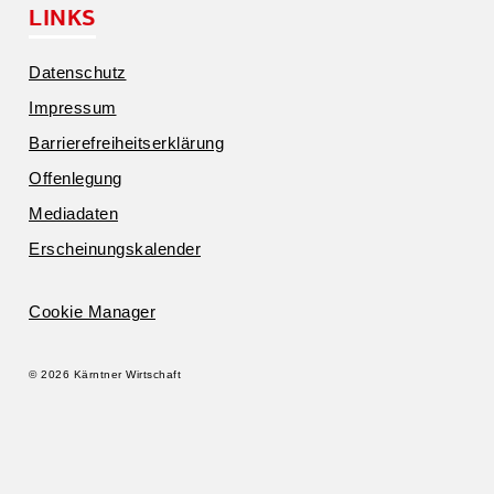
LINKS
Daten­schutz
Impressum
Barrie­re­frei­heits­er­klärung
Offen­legung
Media­daten
Erschei­nungs­ka­lender
Cookie Manager
© 2026 Kärntner Wirtschaft