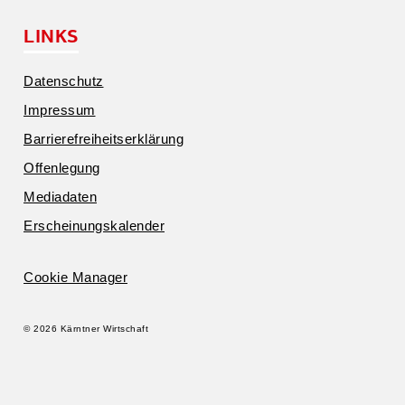
LINKS
Daten­schutz
Impressum
Barrie­re­frei­heits­er­klärung
Offen­legung
Media­daten
Erschei­nungs­ka­lender
Cookie Manager
© 2026 Kärntner Wirtschaft