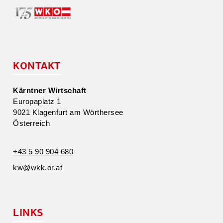
KONTAKT
Kärntner Wirtschaft
Europa­platz 1
9021 Klagenfurt am Wörthersee
Öster­reich
+43 5 90 904 680
kw@​wkk.​or.​at
LINKS