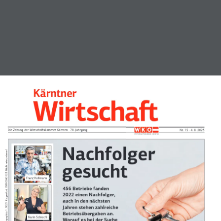
Kärntner
Die Zeitung der Wirtschaftskammer Kärnten · 78. Jahrgang
Nr. 15 · 4. 8. 2023
Nachfolger 
gesucht 456 Betriebe fanden 
Franz Kollmann
2022 einen Nachfolger, 
auch in den nächsten 
Jahren stehen zahlreiche 
Betriebsübergaben an. 
Karin Schiechl
Worauf es bei der Suche 