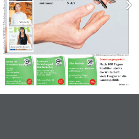
Österreichische Post AG, WZ14Z040041 W, Wirtschaftskammer Kärnten, Europaplatz 1, 9021 Klagenfurt, DVR 0043133. Nicht retournieren!
ankommt. 
S. 4/5
Patrik Kofler
Alexandra Wiedenhofer
Fotos: Adobe Stock/gani_dteurope, Just (2), Polsinger, Irrasch 
Sommergespräch:
Karriere mit  Buchhaltung und  Bilanzbuchhaltung 
Karriere mit
Office-Assistentin
Nach 100 Tagen  
Personalverrechnung  
Koalition stellte 
– praxisnah 
Das Sekretariat als Drehscheibe  
– aktuell
Kurse, vom Einsteiger  
und Erfolgsfaktor! 
die Wirtschaft 
– stark nachgefragt
bis zum Profi, starten im  
September 2023! 
Kostenloser Info-Abend:  
Nächster Start:  
viele Fragen an die 
Di, 12. September, 18 Uhr
Mo, 4. September 2023
Landespolitik.  
Näheres auf Seite 24 
 Näheres auf Seite 24 
Näheres unter: 
www.wifi.at 
wifikaernten.at/kurs/32103x
wifikaernten.at/kurs/34102x 
Seiten 6/7