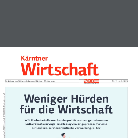
Kärntner
Die Zeitung der Wirtschaskammer Kärnten · 80. Jahrgang 
Nr. 13 · 4. 7. 2025
Weniger Hürden für d
WK, Ombudsstelle und Landespolitik starten gemeinsamen 
Entbürokratisierungs- und Deregulierungsprozess für eine 
schlankere, serviceorientierte Verwaltung. S. 6/7