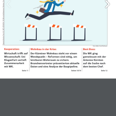
Österreichische Post AG, WZ14Z040041 W, Wirtschaskammer Kärnten, Europaplatz 1, 9021 Klagenfurt, DVR 0043133. Nicht retournieren!
Foto: Adobe Stock/Nuthawut
Kooperation:
Wohnbau in der Krise:
Best Boss:
Wirtscha trifft auf 
Der Kärntner Wohnbau steht vor einem 
Die WK ging  
Wissenscha: Uni 
Wendepunkt – Reformen sind nötig, um 
gemeinsam mit der 
Klagenfurt vertie 
leistbaren Wohnraum zu sichern.  
Antenne Kärnten 
Zusammenarbeit 
Branchenvertreter präsentierten aktuelle 
auf die Suche nach 
mit WK.
Daten und eine Analyse der Baupipeline.
dem besten Chef.
Seite 11
Seiten 18/19
Seite 12